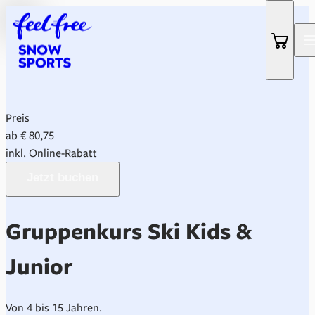
Zum Header springen (
Zum Inhalt springen (
Zum Footer springen (
zur Navigation springen (
Barrierefreiheits-Widget öffnen (
Zur Barrierefreiheitserklaerung (
Alt
Alt
Alt
+ 2)
+ 3)
Alt
+ 1)
+ 4)
Alt
Alt
+ 6)
+ 5)
Preis
ab € 80,75
inkl. Online-Rabatt
Jetzt buchen
Gruppenkurs Ski Kids &
Junior
Von 4 bis 15 Jahren.