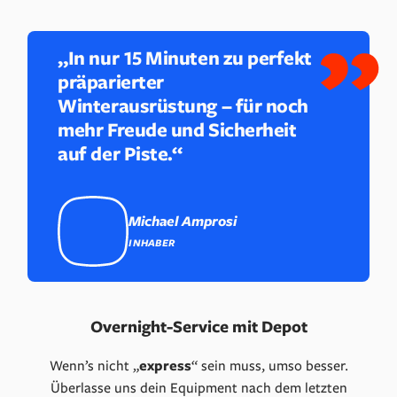
„In nur 15 Minuten zu perfekt
präparierter
Winterausrüstung – für noch
mehr Freude und Sicherheit
auf der Piste.“
Michael Amprosi
INHABER
Overnight-Service mit Depot
Wenn’s nicht „
express
“ sein muss, umso besser.
Überlasse uns dein Equipment nach dem letzten