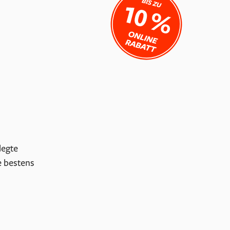
legte
e bestens